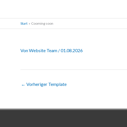
Zum
Inhalt
springen
Start
Cooming soon
Von
Website Team
/
01.08.2026
←
Vorheriger Template